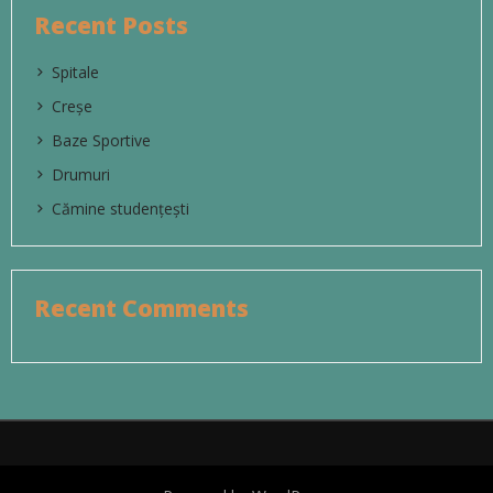
Recent Posts
Spitale
Creșe
Baze Sportive
Drumuri
Cămine studențești
Recent Comments